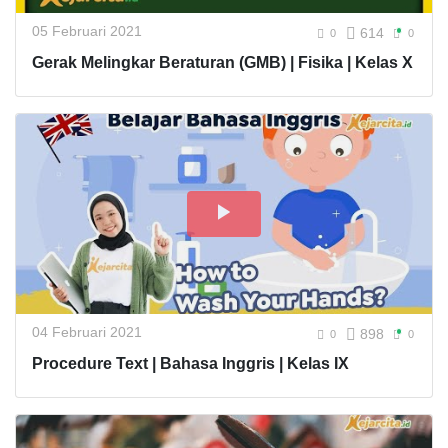
05 Februari 2021
614
0
0
Gerak Melingkar Beraturan (GMB) | Fisika | Kelas X
04 Februari 2021
898
0
0
Procedure Text | Bahasa Inggris | Kelas IX