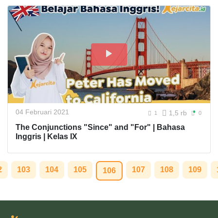
04 Februari 2021
1,5 rb
1
0
The Conjunctions "Since" and "For" | Bahasa
Inggris | Kelas IX
2
103
104
105
107
108
109
106