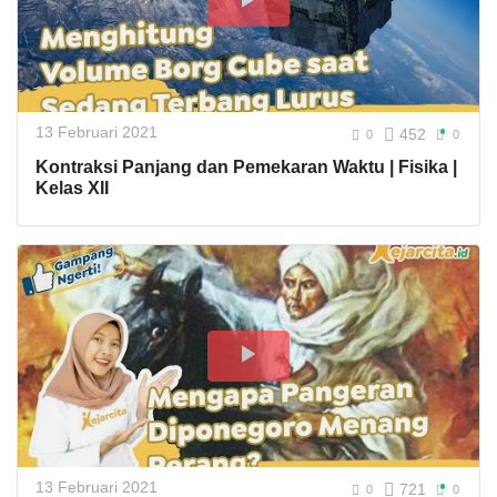
13 Februari 2021
452
0
0
Kontraksi Panjang dan Pemekaran Waktu | Fisika |
Kelas XII
13 Februari 2021
721
0
0