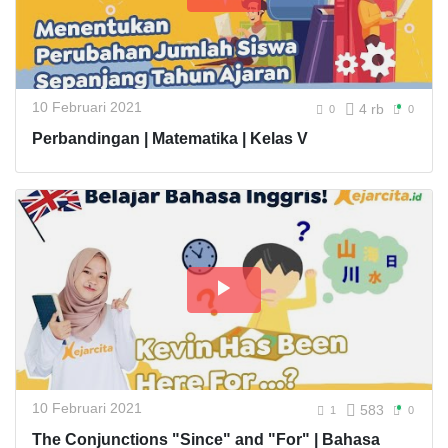
10 Februari 2021
4 rb
0
0
Perbandingan | Matematika | Kelas V
10 Februari 2021
583
1
0
The Conjunctions "Since" and "For" | Bahasa