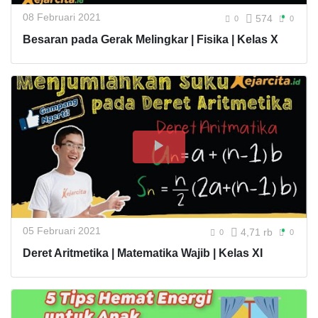
08 Februari 2021
574
0
0
Besaran pada Gerak Melingkar | Fisika | Kelas X
05 Februari 2021
4,71 rb
0
0
Deret Aritmetika | Matematika Wajib | Kelas XI