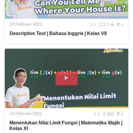
10 Februari 2021
2,7 rb
1
1
Descriptive Text | Bahasa Inggris | Kelas VII
10 Februari 2021
431
0
0
Menentukan Nilai Limit Fungsi | Matematika Wajib |
Kelas XI