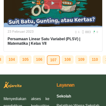
23 Februari 2023
883
1
0
Persamaan Linear Satu Variabel (PLSV) |
Matematika | Kelas VII
3
104
105
106
108
109
110
107
Layanan
Sekolah
Menyediakan akses ke
Pelatihan Warga Sekolah
pendidikan berkualitas