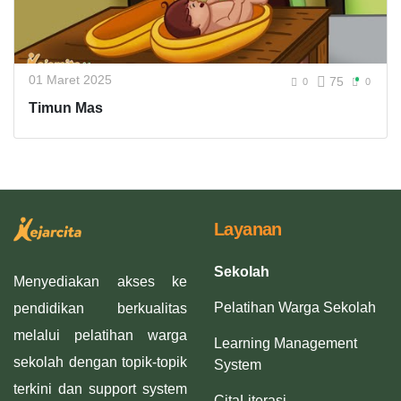
01 Maret 2025
75
0
0
Timun Mas
Layanan
Sekolah
Menyediakan akses ke
Pelatihan Warga Sekolah
pendidikan berkualitas
melalui pelatihan warga
Learning Management
sekolah dengan topik-topik
System
terkini dan support system
CitaLiterasi