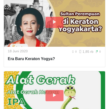
18 Juni 2020
1,85 rb
0
0
Era Baru Keraton Yogya?