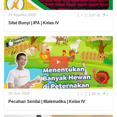
24 Agustus 2020
3,07 rb
1
5
Sifat Bunyi | IPA | Kelas IV
20 Juni 2020
1,86 rb
1
0
Pecahan Senilai | Matematika | Kelas IV