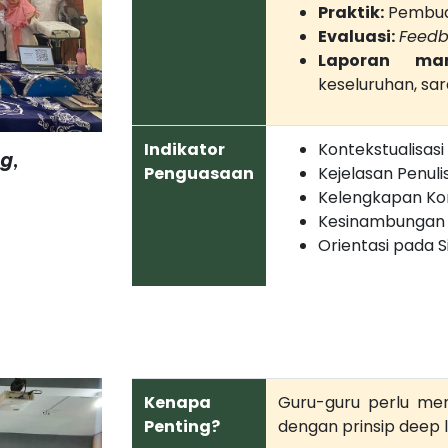
Praktik:
Pembuat
Evaluasi:
Feed
Laporan man
keseluruhan, sar
Indikator
Kontekstualisasi
ng
,
Penguasaan
Kejelasan Penuli
Kelengkapan K
Kesinambungan 
Orientasi pada 
Kenapa
Guru-guru perlu me
Penting?
dengan prinsip deep 