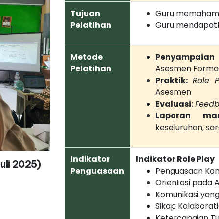
Tujuan
Guru memahami
Pelatihan
Guru mendapatk
Metode
Penyampaian 
Pelatihan
Asesmen Format
Praktik:
Role P
Asesmen
Evaluasi:
Feed
Laporan man
keseluruhan, sar
Indikator
Indikator Role Play
Juli 2025)
Penguasaan
Penguasaan Ko
Orientasi pada 
Komunikasi yang 
Sikap Kolaborati
Ketercapaian Tu