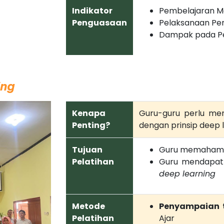
Indikator
Pembelajaran 
Penguasaan
Pelaksanaan Pe
Dampak pada P
ing
Kenapa
Guru-guru perlu me
Penting?
dengan prinsip deep 
Tujuan
Guru memahami 
Pelatihan
Guru mendapat
deep learning
Metode
Penyampaian t
Pelatihan
Ajar