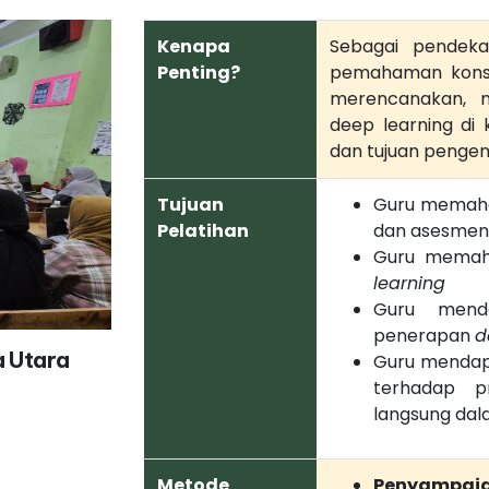
Kenapa
Sebagai pendeka
Penting?
pemahaman konse
merencanakan, m
deep learning di 
dan tujuan pengem
Tujuan
Guru memaham
Pelatihan
dan asesme
Guru memah
learning
Guru menda
penerapan
d
a Utara
Guru mendap
terhadap p
langsung dal
Metode
Penyampaian