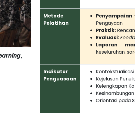
Metode
Penyampaian t
Pelatihan
Pengayaan
Praktik:
Rencana
Evaluasi:
Feed
Laporan man
keseluruhan, sar
earning
,
Indikator
Kontekstualisasi
Penguasaan
Kejelasan Penuli
Kelengkapan K
Kesinambungan 
Orientasi pada 