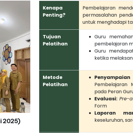
Kenapa
Pembelajaran menda
Penting?
permasalahan pendid
untuk menghadapi ta
Tujuan
Guru memahami
Pelatihan
pembelajaran 
Guru mendapat
ketika melaksa
Metode
Penyampaian t
Pelatihan
Pembelajaran 
pada Peran Gur
Evaluasi:
Pre-a
Form
Laporan man
keseluruhan, sar
i 2025)