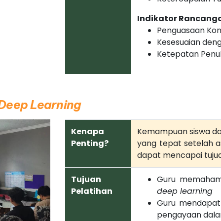
Indikator Rancang
Penguasaan Ko
Kesesuaian den
Ketepatan Penul
Deep Learning
Kenapa
Kemampuan siswa dala
Penting?
yang tepat setelah 
dapat mencapai tuju
Tujuan
Guru memahami
Pelatihan
deep learning
Guru mendapat
pengayaan dala