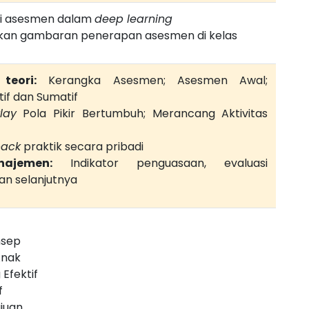
 asesmen dalam
deep learning
an gambaran penerapan asesmen di kelas
teori:
Kerangka Asesmen; Asesmen Awal;
if dan Sumatif
lay
Pola Pikir Bertumbuh; Merancang Aktivitas
back
praktik secara pribadi
ajemen:
Indikator penguasaan, evaluasi
an selanjutnya
nsep
Anak
Efektif
f
juan