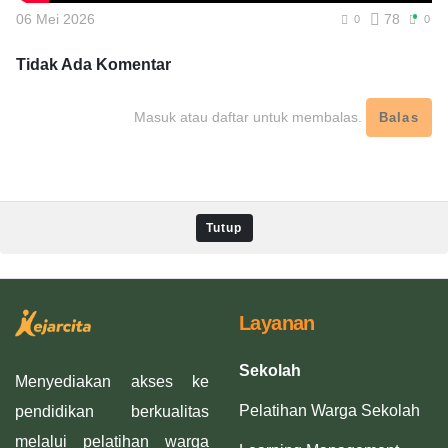
06 Mei 2026
78
0
0
Tidak Ada
Komentar
Masuk atau daftar untuk membalas.
Balas
Tutup
Layanan
Sekolah
Menyediakan akses ke
Pelatihan Warga Sekolah
pendidikan berkualitas
melalui pelatihan warga