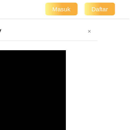
Masuk
Daftar
V