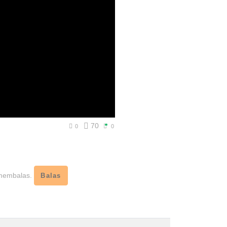
70
0
0
 membalas.
Balas