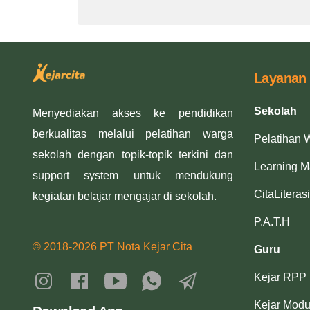
Layanan
Sekolah
Menyediakan akses ke pendidikan
berkualitas melalui pelatihan warga
Pelatihan 
sekolah dengan topik-topik terkini dan
Learning 
support system untuk mendukung
CitaLiterasi
kegiatan belajar mengajar di sekolah.
P.A.T.H
© 2018-2026 PT Nota Kejar Cita
Guru
Kejar RPP
Kejar Modu