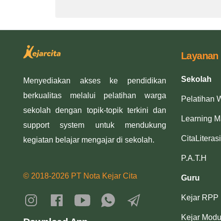
Layanan
Sekolah
Menyediakan akses ke pendidikan
berkualitas melalui pelatihan warga
Pelatihan 
sekolah dengan topik-topik terkini dan
Learning 
support system untuk mendukung
CitaLiterasi
kegiatan belajar mengajar di sekolah.
P.A.T.H
© 2018-2026 PT Nota Kejar Cita
Guru
Kejar RPP
Kejar Modu