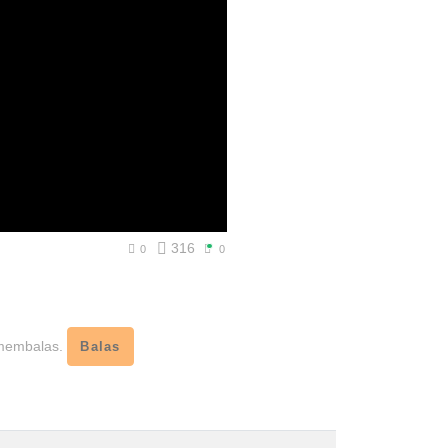
316
0
0
 membalas.
Balas