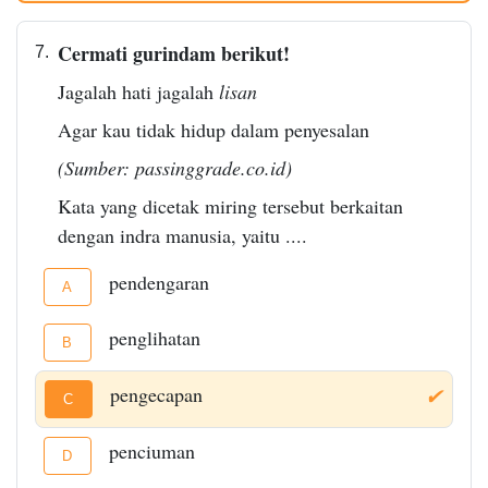
Cermati gurindam berikut!
7.
Jagalah hati jagalah
lisan
Agar kau tidak hidup dalam penyesalan
(Sumber: passinggrade.co.id)
Kata yang dicetak miring tersebut berkaitan
dengan indra manusia, yaitu ....
pendengaran
A
penglihatan
B
pengecapan
✔
C
penciuman
D