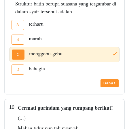
Struktur batin berupa suasana yang tergambar di
dalam syair tersebut adalah ....
terharu
A
marah
B
menggebu-gebu
✔
C
bahagia
D
Bahas
Cermati gurindam yang rumpang berikut!
10.
(...)
Makan tidur pun tak nyenyak