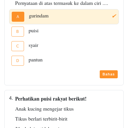
Pernyataan di atas termasuk ke dalam ciri ....
gurindam
✔
A
puisi
B
syair
C
pantun
D
Bahas
Perhatikan puisi rakyat berikut!
4.
Anak kucing mengejar tikus
Tikus berlari terbirit-birit