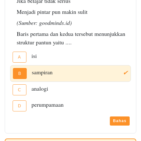
Jika belajar tidak serius
Menjadi pintar pun makin sulit
(Sumber: goodminds.id)
Baris pertama dan kedua tersebut menunjukkan
struktur pantun yaitu ....
isi
A
sampiran
✔
B
analogi
C
perumpamaan
D
Bahas